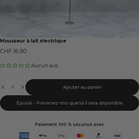
Mousseur à lait électrique
CHF 16.90
Aucun avis
Quantité
Ajouter au panier
Épuisé - Prévenez-moi quand il sera disponible
Paiement 100 % sécurisé avec