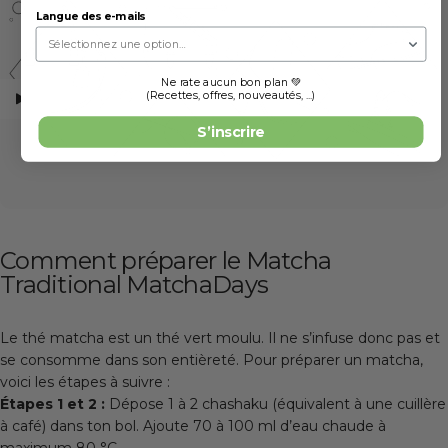
Langue des e-mails
Ne rate aucun bon plan 💚
(Recettes, offres, nouveautés, ...)
S’inscrire
Comment préparer le Matcha
Traditional MatchaDays
Le thé matcha est un thé vert moulu. Il ne s’infuse donc pas et
se consomme dans son entièreté. Pour préparer un matcha,
voici les étapes à suivre :
Étapes 1 et 2 :
Dépose 1 à 2 chashaku (équivalent à une cuillère
à café) dans ton bol. Ajoute 70 à 100 ml d’eau chaude à