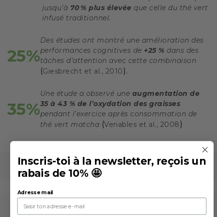
jusqu’à
70 % plus élevée
que celle du thé vert
infusé traditionnel.
Des études ont montré une amélioration des
25%
performances cognitives de
+25 %
dans des
tâches d’attention avec cette combinaison
(
).
Giesbrecht et al., 2010
Une étude a observé une
augmentation de
35%
35 à 43 % de l’oxydation des graisses
pendant l’exercice après consommation de
(
)
thé vert matcha
Venables et al., 2008
Inscris-toi à la newsletter, reçois un
rabais de 10% 🤩
Adresse mail