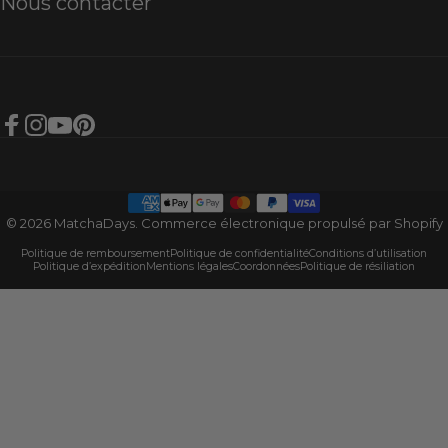
Nous contacter
Facebook
Instagram
YouTube
Pinterest
© 2026 MatchaDays.
Commerce électronique propulsé par Shopify
Politique de remboursement
Politique de confidentialité
Conditions d’utilisation
Politique d’expédition
Mentions légales
Coordonnées
Politique de résiliation