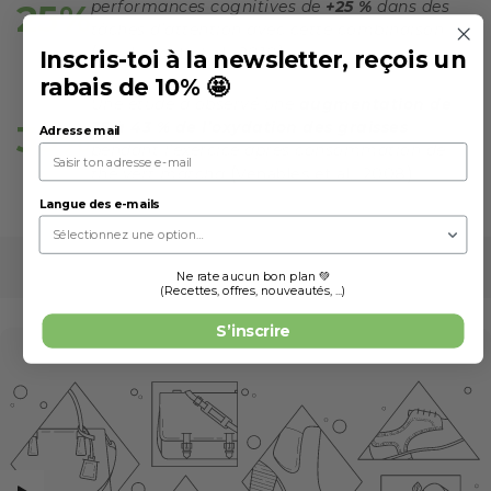
25%
performances cognitives de
+25 %
dans des
tâches d’attention avec cette combinaison
(
).
Giesbrecht et al., 2010
Inscris-toi à la newsletter, reçois un
rabais de 10% 🤩
Une étude a observé une
augmentation de
35%
35 à 43 % de l’oxydation des graisses
Adresse mail
pendant l’exercice après consommation de
(
)
thé vert matcha
Venables et al., 2008
Langue des e-mails
Ne rate aucun bon plan 💚
(Recettes, offres, nouveautés, ...)
S’inscrire