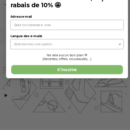
35%
rabais de 10% 🤩
pendant l’exercice après consommation de
(
)
thé vert matcha
Venables et al., 2008
Adresse mail
Langue des e-mails
Ne rate aucun bon plan 💚
(Recettes, offres, nouveautés, ...)
S’inscrire