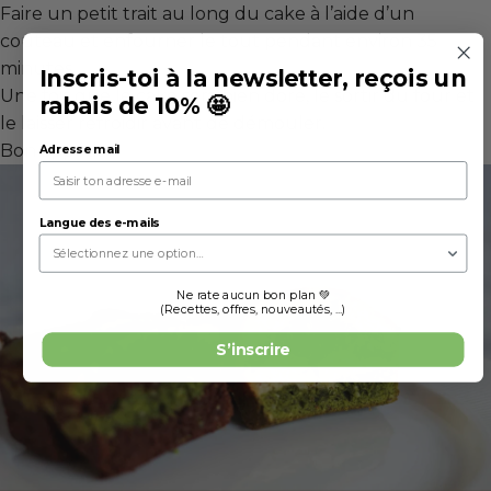
Faire un petit trait au long du cake à l’aide d’un
couteau et enfourner le tout pendant environ 35
minutes.
Inscris-toi à la newsletter, reçois un
Une fois que le cake sera bien doré, le sortir du four et
rabais de 10% 🤩
le laisser refroidir avant de démouler.
Bon appétit !
Adresse mail
Langue des e-mails
Ne rate aucun bon plan 💚
(Recettes, offres, nouveautés, ...)
S’inscrire