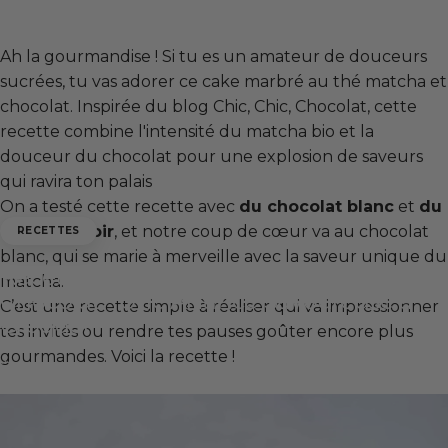
Ah la gourmandise ! Si tu es un amateur de douceurs
sucrées, tu vas adorer ce cake marbré au thé matcha et
chocolat. Inspirée du blog
Chic, Chic, Chocolat
, cette
recette combine l'intensité du matcha bio et la
douceur du chocolat pour une explosion de saveurs
qui ravira ton palais
On a testé cette recette avec
du chocolat blanc
et
du
chocolat noir
, et notre coup de cœur va au chocolat
RECETTES
blanc, qui se marie à merveille avec la saveur unique du
Recette : Cake Marbré au Thé Matcha et
matcha.
Chocolat - Une Alliance Savoureuse à
C’est une recette simple à réaliser qui va impressionner
Croquer
tes invités ou rendre tes pauses goûter encore plus
gourmandes. Voici la recette !
5 juillet 2022
par
Nicolas Bonhomme