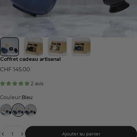
Coffret cadeau artisanal
CHF 145.00
2 avis
Couleur
Couleur:
Bleu
Clair
Bleu
Foncé
Quantité
Ajouter au panier