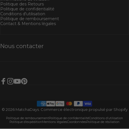
Politique des Retours
Politique de confidentialité
Conditions d'utilisation
Politique de remboursement
Contact & Mentions légales
Nous contacter
Facebook
Instagram
YouTube
Pinterest
© 2026 MatchaDays.
Commerce électronique propulsé par Shopify
Politique de remboursement
Politique de confidentialité
Conditions d’utilisation
Politique d’expédition
Mentions légales
Coordonnées
Politique de résiliation