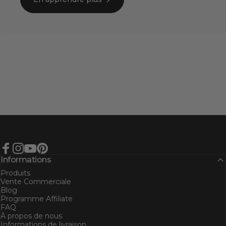
Facebook
Instagram
YouTube
Pinterest
Informations
Produits
Vente Commerciale
Blog
Programme Affiliate
FAQ
À propos de nous
Informations de livraison