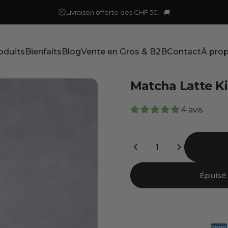
Livraison offerte dès CHF 50.- 🚚
oduits
Bienfaits
Blog
Vente en Gros & B2B
Contact
À pro
roduits
Bienfaits
Blog
Vente en Gros & B2B
Contact
À prop
Matcha Latte Ki
4 avis
Quantité
Épuisé 