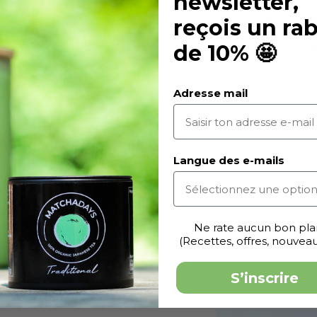
newsletter,
Comment 
reçois un rab
Tradition
de 10% 🤩
Adresse mail
Le thé matcha est un
dans son entièreté. P
Étapes 1 et 2 :
Dépose
bol. Ajoute 70 à 100
Langue des e-mails
Étapes 3 et 4 :
Fouett
mousseur à lait jusqu
ou ajouter du lait pou
Ne rate aucun bon pla
(Recettes, offres, nouveauté
S’inscrire