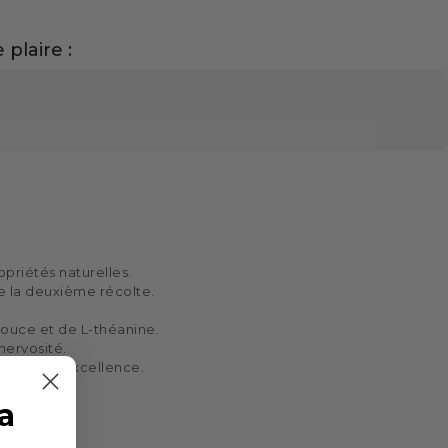
 plaire :
priétés naturelles.
de la deuxième récolte.
 douce et de L-théanine.
 nervosité.
ticité et excellence.
la