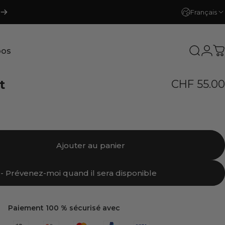
Français
pos
Recher
Con
P
os
t
CHF 55.00
Ajouter au panier
- Prévenez-moi quand il sera disponible
Paiement 100 % sécurisé avec