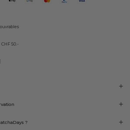
 ouvrables
s CHF 50.-

rvation
MatchaDays ?